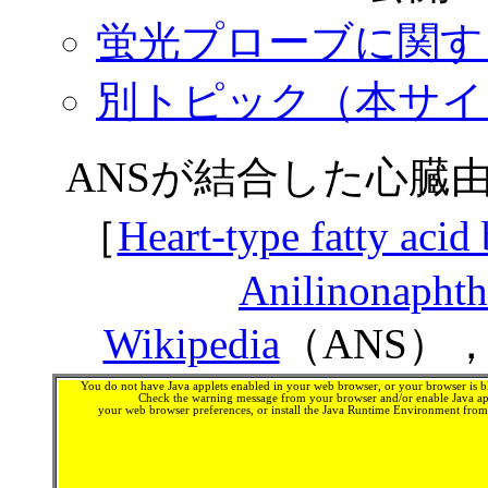
蛍光プローブに関する記事一
別トピック（本サイ
ANSが結合した心臓
［
Heart-type fatty acid
Anilinonaphtha
Wikipedia
（ANS）
You do not have Java applets enabled in your web browser, or your browser is bl
Check the warning message from your browser and/or enable Java app
your web browser preferences, or install the Java Runtime Environment fro