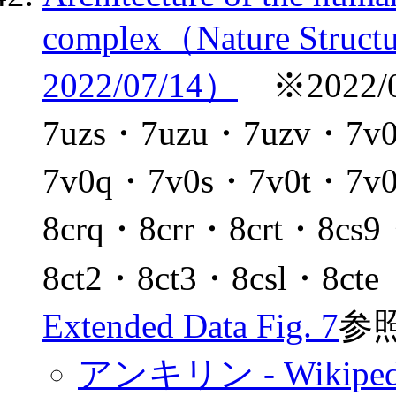
complex（Nature Structu
2022/07/14）
※2022/0
7uzs・7uzu・7uzv・
7v0q・7v0s・7v0t・7v
8crq・8crr・8crt・8cs
8ct2・8ct3・8csl・8c
Extended Data Fig. 7
参
アンキリン - Wikiped