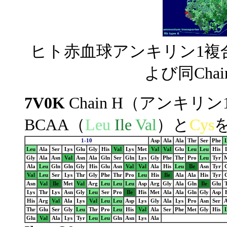
ヒト赤血球アンキリン1複
よび同Cha
7V0K
Chain H（アンキリ
BCAA（
Leu
Ile
Val
）と
Cys
1-10
Asp
Ala
Ala
Thr
Ser
Phe
Leu
Ala
Ser
Lys
Glu
Gly
His
Val
Lys
Met
Val
Val
Glu
Leu
Leu
His
Gly
Ala
Asn
Val
Asn
Ala
Gln
Ser
Gln
Lys
Gly
Phe
Thr
Pro
Leu
Tyr
Ala
Leu
Gln
Gln
Gly
His
Glu
Asn
Val
Val
Ala
His
Leu
Ile
Asn
Tyr
Val
Leu
Ser
Lys
Thr
Gly
Phe
Thr
Pro
Leu
His
Ile
Ala
Ala
His
Tyr
Asn
Val
Ile
Met
Val
Arg
Leu
Leu
Leu
Asp
Arg
Gly
Ala
Gln
Ile
Glu
Lys
Thr
Lys
Asn
Gly
Leu
Ser
Pro
Ile
His
Met
Ala
Ala
Gln
Gly
Asp
His
Arg
Val
Ala
Lys
Val
Leu
Leu
Asp
Lys
Gly
Ala
Lys
Pro
Asn
Ser
Thr
Glu
Ser
Gly
Leu
Thr
Pro
Leu
His
Val
Ala
Ser
Phe
Met
Gly
His
Glu
Val
Ala
Lys
Tyr
Leu
Leu
Gln
Asn
Lys
Ala