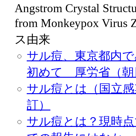
Angstrom Crystal Structu
from Monkeypox Vir
ス由来
サル痘、東京都内で
初めて 厚労省（朝日，2
サル痘とは（国立感染症
訂）
サル痘とは？現時点