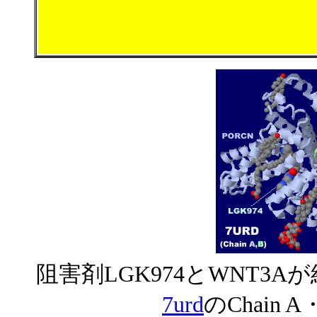
阻害剤LGK974とWNT3
7urd
のChain