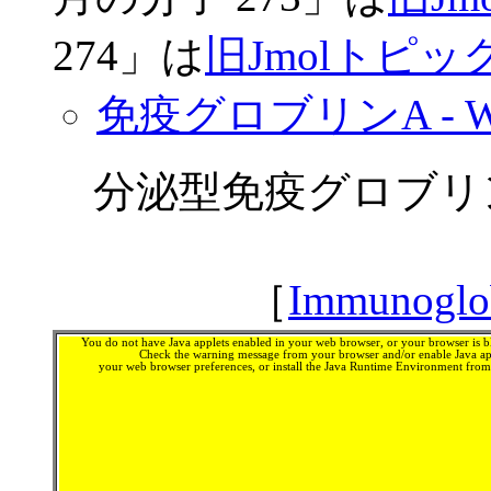
274」は
旧JmolトピックN
免疫グロブリンA - Wik
分泌型免疫グロブリン
［
Immunoglob
You do not have Java applets enabled in your web browser, or your browser is bl
Check the warning message from your browser and/or enable Java app
your web browser preferences, or install the Java Runtime Environment fro