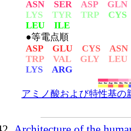
ASN SER
ASP GLN
LYS TYR TRP
CYS
LEU ILE
●等電点順
ASP GLU
CYS ASN
TRP VAL GLY LEU
LYS
ARG
アミノ酸および特性基の
Architecture of the huma