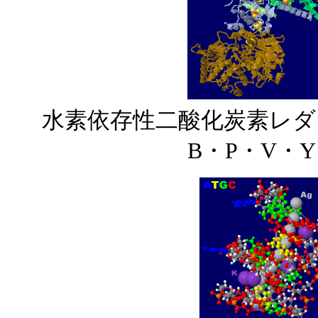
水素依存性二酸化炭素レダ
B・P・V・Y