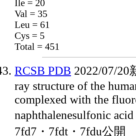
Ile = 20
Val = 35
Leu = 61
Cys = 5
Total = 451
RCSB PDB
2022/07
ray structure of the huma
complexed with the fluor
naphthalenesulfonic 
7fd7・7fdt・7fdu公開