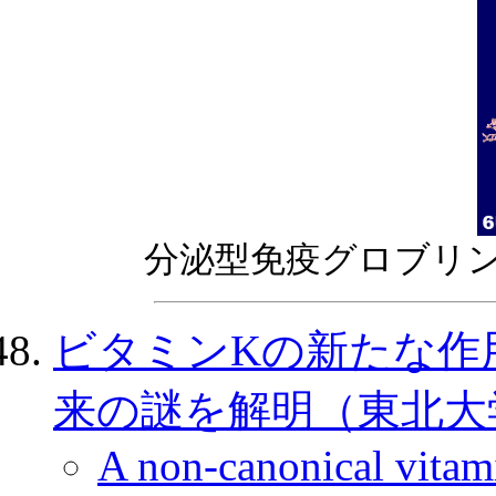
分泌型免疫グロブリン
ビタミンKの新たな作用
来の謎を解明（東北大学，2
A non-canonical vitami