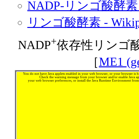
NADP-リンゴ酸酵素
リンゴ酸酵素 - Wikipe
+
NADP
依存性リンゴ酸
［
ME1 (ge
You do not have Java applets enabled in your web browser, or your browser is bl
Check the warning message from your browser and/or enable Java app
your web browser preferences, or install the Java Runtime Environment fro