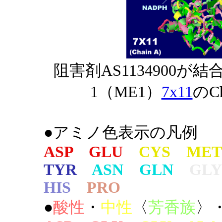
阻害剤AS1134900が結
1（ME1）
7x11
のC
●アミノ色表示の凡例
ASP GLU
CYS MET
TYR
ASN GLN
GLY
HIS
PRO
●
酸性
・
中性
〈
芳香族
〉