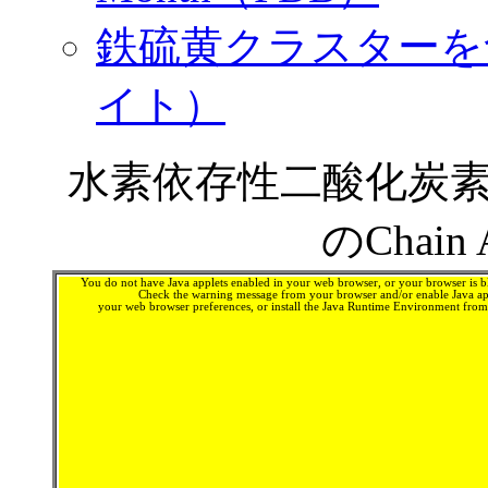
鉄硫黄クラスターを
イト）
水素依存性二酸化炭素
のChai
You do not have Java applets enabled in your web browser, or your browser is bl
Check the warning message from your browser and/or enable Java app
your web browser preferences, or install the Java Runtime Environment fro