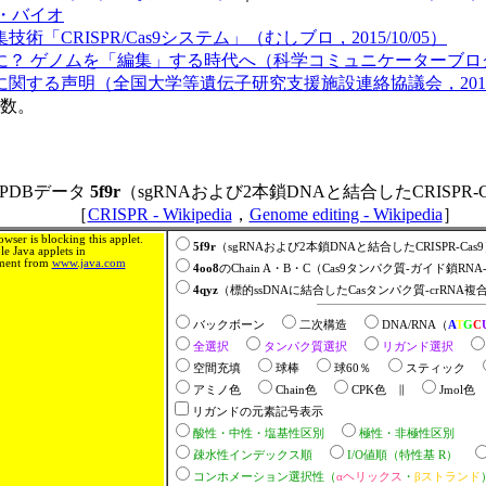
スモ・バイオ
RISPR/Cas9システム」（むしブロ，2015/10/05）
 ゲノムを「編集」する時代へ（科学コミュニケーターブログ，20
する声明（全国大学等遺伝子研究支援施設連絡協議会，2014/0
多数。
PDBデータ
5f9r
（sgRNAおよび2本鎖DNAと結合したCRISPR-C
［
CRISPR - Wikipedia
，
Genome editing - Wikipedia
］
ser is blocking this applet.
5f9r
（sgRNAおよび2本鎖DNAと結合したCRISPR-Cas
e Java applets in
nment from
www.java.com
4oo8
のChain A・B・C（Cas9タンパク質-ガイド鎖R
4qyz
（標的ssDNAに結合したCasタンパク質-crRNA複
バックボーン
二次構造
DNA/RNA（
A
T
G
C
全選択
タンパク質選択
リガンド選択
空間充填
球棒
球60％
スティック
アミノ色
Chain色
CPK色 ∥
Jmol
リガンドの元素記号表示
酸性・中性・塩基性区別
極性・非極性区別
疎水性インデックス順
I/O値順（特性基 R）
コンホメーション選択性（
αヘリックス
・
βストランド