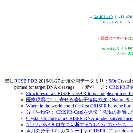
→
No.401-410
｜ 411-4
→
No.501-510
｜
51
→ 最近の本サイト
ecosci.jp
※Jmo
RCSB PDB
2016/01/27 新規公開データより：
5f9r
Crystal 
primed for target DNA cleavage → 新ページ：
CRISPR
Structures of a CRISPR-Cas9 R-loop complex primed
医療現場に押し寄せる遺伝子編集の波（Nature ダ
Where in the world could the first CRISPR baby be 
分子生物学： CRISPR-Cas9を遺伝子発現の調節に使う（
Crystal structure of a CRISPR RNA-guided surveilla
ゲノムDNAを自在に切断する"はさみ"のかたち ～C
今月の分子 181: カスケードとCRISPR（Cascade and