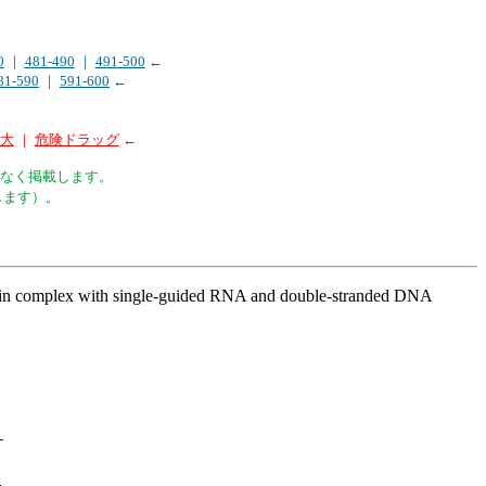
0
｜
481-490
｜
491-500
←
81-590
｜
591-600
←
拡大
｜
危険ドラッグ
←
なく掲載します。
します）。
s9 in complex with single-guided RNA and double-stranded DNA
）
）