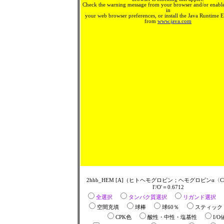
Check the warning message from your browser and/or enable
in
your web browser preferences, or install the Java Runtime
from
www.java.com
2hhb_HEM [A]（ヒトヘモグロビン；ヘモグロビンα〈Ch
I'/O'＝0.6712
全選択
タンパク質選択
リガンド選択
空間充填
球棒
球60％
スティッ
CPK色
酸性・中性・塩基性
I/O