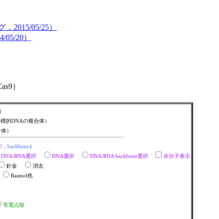
15/05/25）
5/20）
as9）
9）
NA-標的DNAの複合体）
合体）
U
，
backbone
）
DNA/RNA選択
DNA選択
DNA/RNA backbone選択
水分子表示
針金
消去
色
Rasmol色
等電点順
）