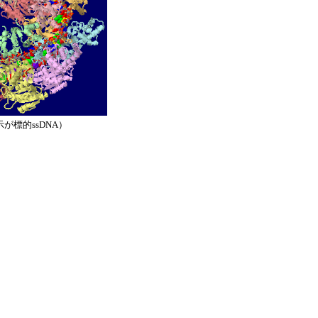
が標的ssDNA）