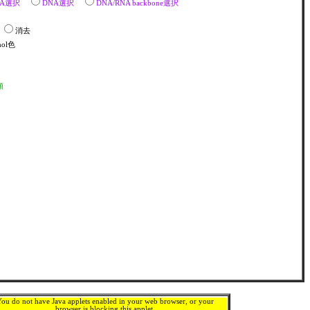
RNA選択
DNA選択
DNA/RNA backbone選択
金
消去
mol色
順
ou do not have Java applets enabled in your web browser, or your
browser is blocking this applet.