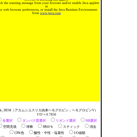
ck the warning message from your browser and/or enable Java applets
in
ur web browser preferences, or install the Java Runtime Environment
from
www.java.com
ark_HEM（アカムシユスリカ由来ヘモグロビン；ヘモグロビンV）
I'/O'＝0.7856
全選択
タンパク質選択
リガンド選択
HB選択
空間充填
球棒
球60％
スティック
消去
CPK色
酸性・中性・塩基性
I/O値順