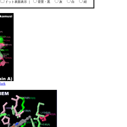
ドット表面表示
｜
背景・黒
灰
白
紺
3ark