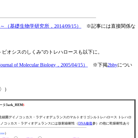
生物学研究所，2014/09/15）
※記事には直接関係な
ビオシスのしくみ”のトレハロースも以下に。
Journal of Molecular Biology，2005/04/15）
※下掲
2bhy
につい
V〉）
データ
3ark_HEM
$
性細菌デイノコッカス・ラディオデュランスのマルトオリゴシルトレハロース トレハロ
ノコッカス・ラディオデュランスには放射線耐性（
DNA修復
参）の他に乾燥耐性あり
one
）