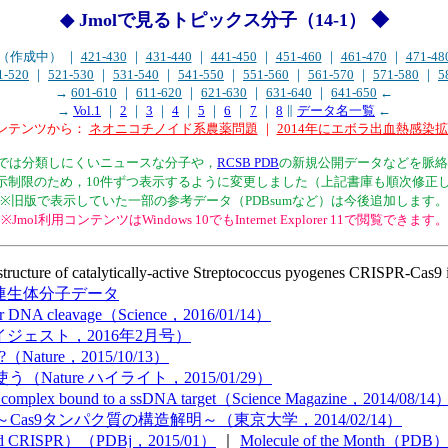
◆ Jmolで見るトピックス分子（14-1） ◆
20（作成中） ｜
421-430
｜
431-440
｜
441-450
｜
451-460
｜
461-470
｜
471-48
1-520
｜
521-530
｜
531-540
｜
541-550
｜
551-560
｜
561-570
｜
571-580
｜
5
→
601-610
｜
611-620
｜
621-630
｜
631-640
｜
641-650
←
→
Vol.1
｜
2
｜
3
｜
4
｜
5
｜
6
｜
7
｜
8
∥
データ名一覧
←
コンテンツから：
ネオニコチノイド系農薬問題
｜
2014年にエボラ出血熱感染
サイト内では分類しにくいニュースな分子や，
RCSB PDB
の新規公開データなどを脈絡
l表示制限のため，10件ずつ表示するように変更しました（上記書庫も順次修正
※旧版で表示していた一部の参考データ（PDBsumなど）は今後追加します。
※Jmol利用コンテンツはWindows 10でもInternet Explorer 11で閲覧できます。
structure of catalytically-active Streptococcus pyogenes CRISPR-Ca
関連生体分子データ
 for DNA cleavage（Science，2016/01/14）
イジェスト，2016年2月号）
born?（Nature，2015/10/13）
Nature ハイライト，2015/01/29）
nce complex bound to a ssDNA target（Science Magazine，2014/08/14
as9タンパク質の構造解明～（東京大学，2014/02/14）
 CRISPR）（PDBj，2015/01）
｜
Molecule of the Month（PDB