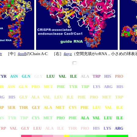
9r
［中］
4oo8
のChain A-C ［右］
4qyz
（空間充填がcrRNA，小さめの球表示
TYR
ASN GLN
GLY
LEU VAL ILE
ALA
TRP
HIS
PRO
HR ASN GLN PRO MET
PHE TYR TRP
LYS ARG HIS
RG HIS
GLY ALA VAL LEU ILE PHE PRO MET TRP
RP SER THR GLY
ALA MET CYS PHE
LEU VAL ILE
YS TYR TRP
CYS MET
PRO PHE
ALA VAL LEU ILE
RP VAL GLY LEU
ALA ILE THR PRO
HIS
LYS
ARG