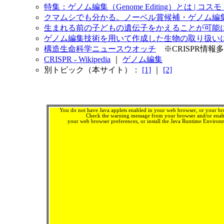
特集：ゲノム編集（Genome Editing）とは | コ
クマムシでも分かる。ノーベル賞候補・ゲノム編集技術「C
生まれる前の子どもの遺伝子をかえることが可能に？
ゲノム編集技術を用いて作成した生物の取り扱いに関
構造生命科学ニュースウオッチ
※CRISPR情報
CRISPR - Wikipedia
｜
ゲノム編集
別トピック（本サイト）：
[1]
｜
[2]
You do not have Java applets enabled in your web browser, or your brow
Check the warning message from your browser and/or enabl
your web browser preferences, or install the Java Runtime Enviro