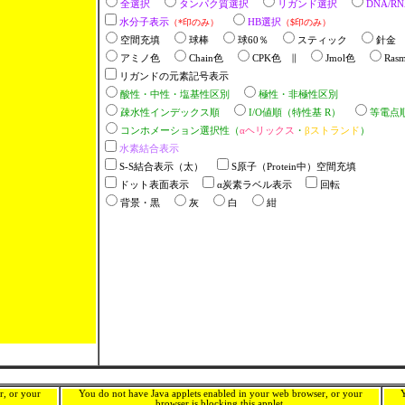
全選択
タンパク質選択
リガンド選択
DNA/
水分子表示
（*印のみ）
HB選択
（$印のみ）
空間充填
球棒
球60％
スティック
針
アミノ色
Chain色
CPK色 ∥
Jmol色
Ras
リガンドの元素記号表示
酸性・中性・塩基性区別
極性・非極性区別
疎水性インデックス順
I/O値順（特性基 R）
等電点
コンホメーション選択性（
αヘリックス
・
βストランド
）
水素結合表示
S-S結合表示（太）
S原子（Protein中）空間充填
ドット表面表示
α炭素ラベル表示
回転
背景・黒
灰
白
紺
r, or your
You do not have Java applets enabled in your web browser, or your
Y
browser is blocking this applet.