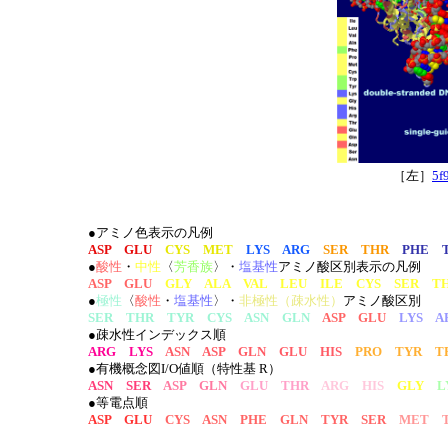
［左］
5f
●アミノ色表示の凡例
ASP GLU
CYS MET
LYS ARG
SER THR
PHE 
●
酸性
・
中性
〈
芳香族
〉・
塩基性
アミノ酸区別表示の凡例
ASP GLU
GLY ALA VAL LEU ILE CYS SER T
●
極性
〈
酸性
・
塩基性
〉・
非極性（疎水性）
アミノ酸区別
SER THR TYR CYS ASN GLN
ASP GLU
LYS A
●疎水性インデックス順
ARG LYS
ASN ASP GLN GLU HIS
PRO TYR T
●有機概念図I/O値順（特性基 R）
ASN SER
ASP GLN
GLU THR
ARG HIS
GLY
L
●等電点順
ASP GLU
CYS ASN PHE GLN TYR SER
MET T