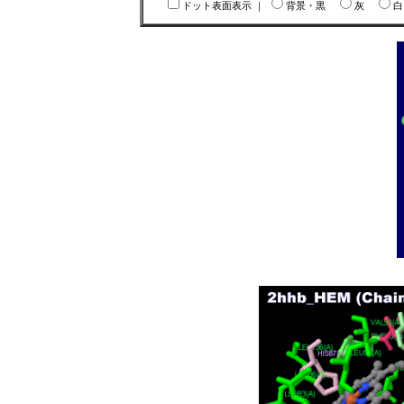
ドット表面表示
｜
背景・黒
灰