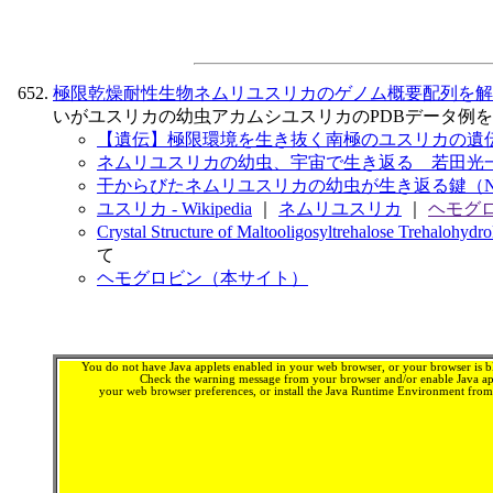
極限乾燥耐性生物ネムリユスリカのゲノム概要配列を解読
いがユスリカの幼虫アカムシユスリカのPDBデータ例
【遺伝】極限環境を生き抜く南極のユスリカの遺伝子（Na
ネムリユスリカの幼虫、宇宙で生き返る 若田光一さん
干からびたネムリユスリカの幼虫が生き返る鍵（Nature
ユスリカ - Wikipedia
｜
ネムリユスリカ
｜
ヘモグ
Crystal Structure of Maltooligosyltrehalose Trehalohydr
て
ヘモグロビン（本サイト）
You do not have Java applets enabled in your web browser, or your browser is bl
Check the warning message from your browser and/or enable Java app
your web browser preferences, or install the Java Runtime Environment fro