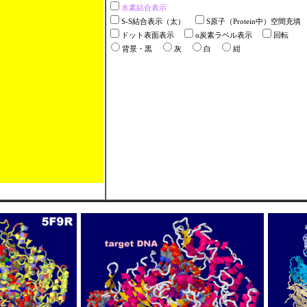
水素結合表示
S-S結合表示（太）
S原子（Protein中）空間充填
ドット表面表示
α炭素ラベル表示
回転
背景・黒
灰
白
紺