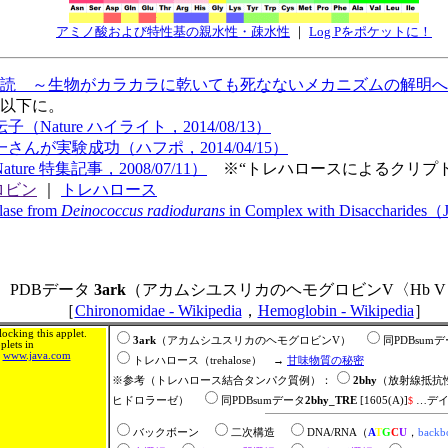
アミノ酸および特性基の親水性・疎水性
｜
Log Pをポケットに！
 ～生物がカラカラに乾いても死なないメカニズムの解明へ～（基礎
を以下に。
ture ハイライト，2014/08/13）
が実験成功（ハフポ，2014/04/15）
 特集記事，2008/07/11）
※“トレハロースによるクリプト
ロビン
｜
トレハロース
olase from
Deinococcus radiodurans
in Complex with Disaccharides（
PDBデータ
3ark
（アカムシユスリカのヘモグロビンV〈Hb 
［
Chironomidae - Wikipedia
，
Hemoglobin - Wikipedia
］
ocking this applet.
3ark
（アカムシユスリカのヘモグロビンV）
同PDBsum
lets in
m
www.java.com
トレハロース（trehalose） →
甘味物質の秘密
※参考（トレハロース結合タンパク質例）：
2bhy
（放射線抵抗
ヒドロラーゼ）
同PDBsumデータ
2bhy_TRE
[1605(A)]
$
…デイ
バックボーン
二次構造
DNA/RNA（
A
T
G
C
U
，
backb