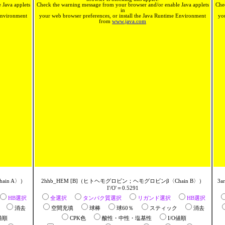
 Java applets
Check the warning message from your browser and/or enable Java applets
Che
in
 Environment
your web browser preferences, or install the Java Runtime Environment
yo
from
www.java.com
ain A〉）
2hhb_HEM [B]（ヒトヘモグロビン；ヘモグロビンβ〈Chain B〉）
3
I'/O'＝0.5291
HB選択
全選択
タンパク質選択
リガンド選択
HB選択
ク
消去
空間充填
球棒
球60％
スティック
消去
値順
CPK色
酸性・中性・塩基性
I/O値順