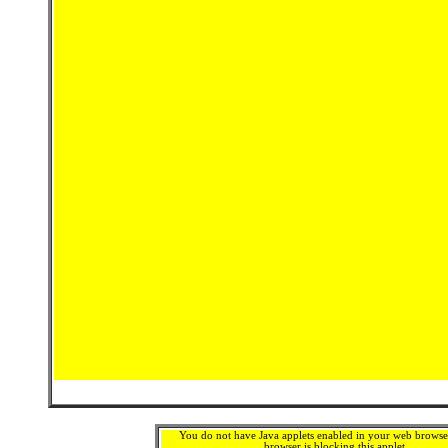
You do not have Java applets enabled in your web browse
browser is blocking this applet.