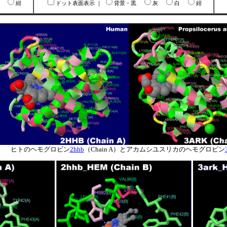
白
紺
ドット表面表示
｜
背景・黒
灰
白
紺
ヒトのヘモグロビン
2hhb
（Chain A）とアカムシユスリカのヘモグロビン