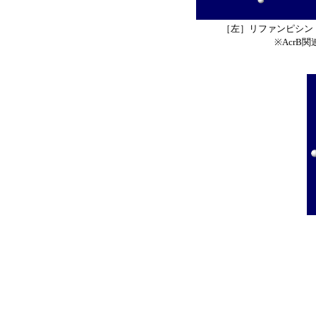
［左］リファンピシン（r
※AcrB