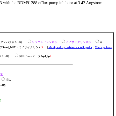
crB with the BDM91288 efflux pump inhibitor at 3.42 Angstrom
タンパク質AcrB）
リファンピシン選択
ミノサイクリン選択
同
ータ
3aod_MIY
（ミノサイクリン）
$
［
Multiple drug resistance - Wikipedia
，
Minocycline -
質AcrB）
同PDBsumデータ
8qzl_lp
$
示
金
消去
mol色
順