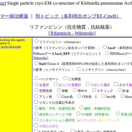
qzl
Single particle cryo-EM co-structure of Klebsiella pneumoniae A
マー病治療薬
｜
別トピック（多剤排出ポンプRE-CmeB）
リファンピシン（抗生物質，抗結核薬）
［
Rifampicin - Wikipedia
］
ocking this applet.
リファンピシン（rifampicin）
lets in
m
www.java.com
※参考（リファンピシン結合タンパク質例）：
3aod
*
（多剤排出
PDBsumデータ
3aod_RFP
（リファンピシン）
$
同PDBsumデ
Wikipedia
］
8qzl
のChain A（阻害剤BDM91288が結合した多剤排出タンパク
※参考（ミノサイクリン）：
ミノサイクリン（minocycline）
バックボーン
二次構造
全選択
タンパク質選択
リガンド選択
水分子表
空間充填
球棒
球60％
スティック
針
アミノ色
Chain色
CPK色 ∥
Jmol色
Ras
リガンドの元素記号表示
酸性・中性・塩基性区別
極性・非極性区別
疎水性インデックス順
I/O値順（特性基 R）
等電点
コンホメーション選択性（
αヘリックス
・
βストランド
）
水素結合表示