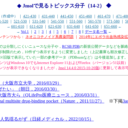
◆ Jmolで見るトピックス分子（14-2） ◆
20（作成中） ｜
421-430
｜
431-440
｜
441-450
｜
451-460
｜
461-470
｜
471-48
1-520
｜
521-530
｜
531-540
｜
541-550
｜
551-560
｜
561-570
｜
571-580
｜
5
→
601-610
｜
611-620
｜
621-630
｜
631-640
｜
641-650
｜
651-660
←
→
Vol.1
｜
2
｜
3
｜
4
｜
5
｜
6
｜
7
｜
8
∥
データ名一覧
←
コンテンツから：
ネオニコチノイド系農薬問題
｜
2014年にエボラ出血熱感染
サイト内では分類しにくいニュースな分子や，
RCSB PDB
の新規公開データなどを脈絡
l表示制限のため，10件ずつ表示するように変更しました（上記書庫も順次修正
※旧版で表示していた一部の参考データ（PDBsumなど）は今後追加します。
ツはWindows 10でもInternet Explorer 11およびFirefox（バージョン5
ンテンツが表示できなくなりましたが，
Jmol 14.4.0 2015-10-20版
に更新して表示
市立大学，2016/03/29）
」（朝日，2016/03/30）
（QLifePro医療ニュース，2016/03/31）
oximal multisite drug-binding pocket（Nature，2011/11/27）
※下掲
3a
揺るがず（日経メディカル，2022/10/15）