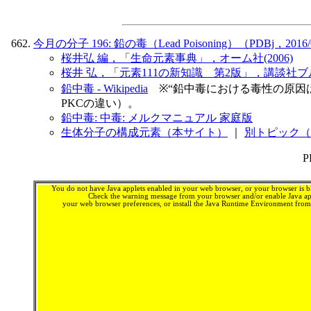
今月の分子 196: 鉛の毒（Lead Poisoning）（PDBj，2016
桜井弘 編，「生命元素事典」，オーム社(2006)
桜井 弘，「元素111の新知識 第2版」，講談社ブル
鉛中毒 - Wikipedia
※“鉛中毒における毒性の原因は
PKCの違い）。
鉛中毒: 中毒: メルクマニュアル 家庭版
生体分子の構成元素（本サイト）
｜
別トピック（
You do not have Java applets enabled in your web browser, or your browser is bl
Check the warning message from your browser and/or enable Java app
your web browser preferences, or install the Java Runtime Environment fro