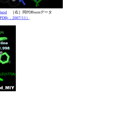
3aod
［右］同PDBsumデータ
DBj，2007/11）