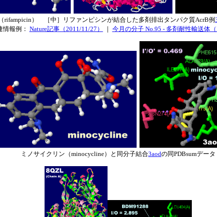
ifampicin） ［中］リファンピシンが結合した多剤排出タンパク質AcrB例
関連情報例：
Nature記事（2011/11/27）
｜
今月の分子 No.95 - 多剤耐性輸送体（P
ミノサイクリン（minocycline）と同分子結合
3aod
の同PDBsumデータ