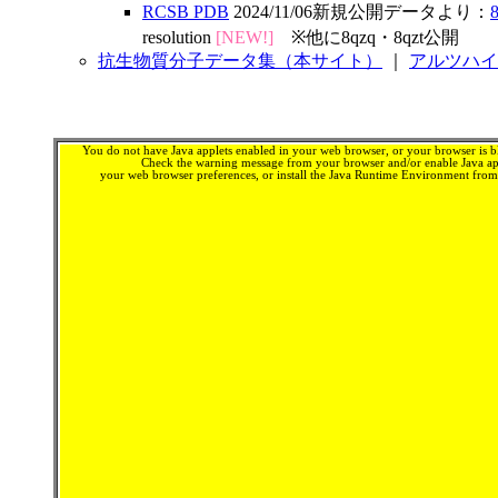
RCSB PDB
2024/11/06新規公開データより：
8
resolution
[NEW!]
※他に8qzq・8qzt公開
抗生物質分子データ集（本サイト）
｜
アルツハイ
You do not have Java applets enabled in your web browser, or your browser is bl
Check the warning message from your browser and/or enable Java app
your web browser preferences, or install the Java Runtime Environment fro