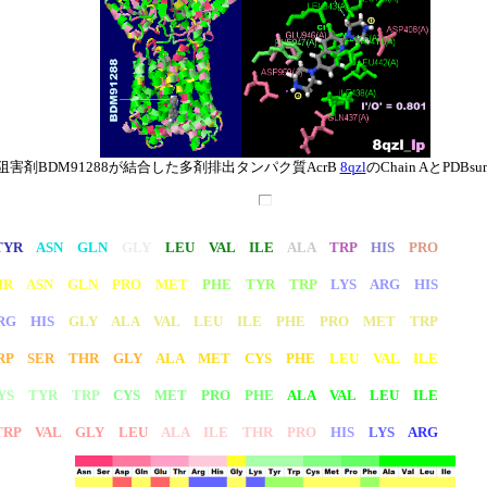
阻害剤BDM91288が結合した多剤排出タンパク質AcrB
8qzl
のChain AとPDB
TYR
ASN GLN
GLY
LEU VAL ILE
ALA
TRP
HIS
PRO
HR ASN GLN PRO MET
PHE TYR TRP
LYS ARG HIS
RG HIS
GLY ALA VAL LEU ILE PHE PRO MET TRP
RP SER THR GLY
ALA MET CYS PHE
LEU VAL ILE
YS TYR TRP
CYS MET
PRO PHE
ALA VAL LEU ILE
RP VAL GLY LEU
ALA ILE THR PRO
HIS
LYS
ARG