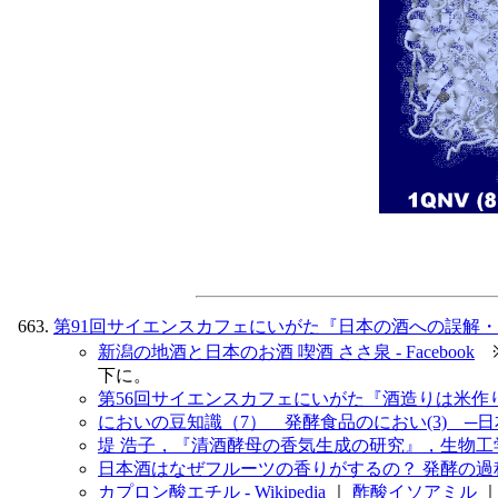
第91回サイエンスカフェにいがた『日本の酒への誤解・無理
新潟の地酒と日本のお酒 喫酒 ささ泉 - Facebook
※
下に。
第56回サイエンスカフェにいがた『酒造りは米作りか
においの豆知識（7） 発酵食品のにおい(3) ─
堤 浩子，『清酒酵母の香気生成の研究』，生物工
日本酒はなぜフルーツの香りがするの？ 発酵の過程で
カプロン酸エチル - Wikipedia
｜
酢酸イソアミル