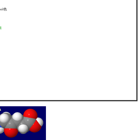
mol色
順