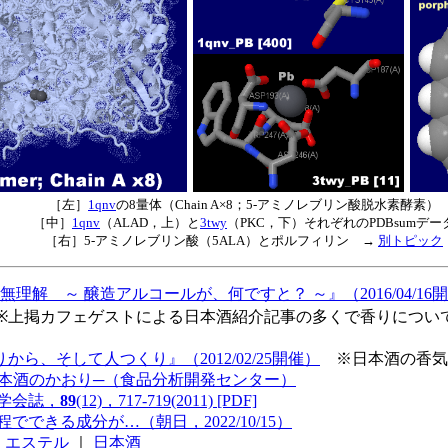
［左］
1qnv
の8量体（Chain A×8；5-アミノレブリン酸脱水素酵素）
［中］
1qnv
（ALAD，上）と
3twy
（PKC，下）それぞれのPDBsumデー
［右］5-アミノレブリン酸（5ALA）とポルフィリン →
別トピック
解 ～ 醸造アルコールが、何ですと？ ～』（2016/04/16
上掲カフェゲストによる日本酒紹介記事の多くで香りについ
ら、そして人つくり』（2012/02/25開催）
※日本酒の香気
日本酒のかおり─（食品分析開発センター）
学会誌，
89
(12)，717-719(2011) [PDF]
できる成分が…（朝日，2022/10/15）
｜
エステル
｜
日本酒