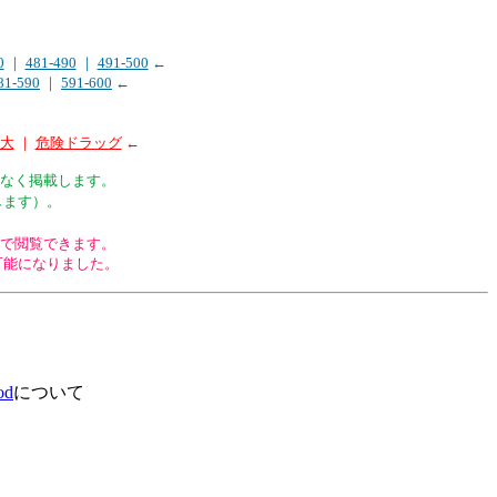
0
｜
481-490
｜
491-500
←
81-590
｜
591-600
←
拡大
｜
危険ドラッグ
←
なく掲載します。
します）。
1以前）で閲覧できます。
可能になりました。
od
について