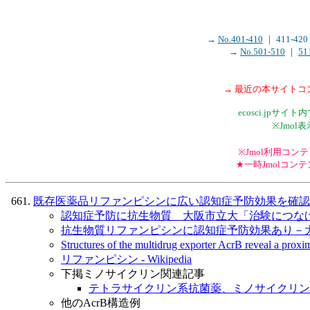
→
No.401-410
｜ 411-4
→
No.501-510
｜
51
→ 最近の本サイト
ecosci.jp
※Jmo
※Jmol利用コンテン
★一時Jmolコ
既存医薬品リファンピシンに広い認知症予防効果を確認（大阪
認知症予防に抗生物質 大阪市立大「治験につなげたい
抗生物質リファンピシンに認知症予防効果あり－大阪市大ら
Structures of the multidrug exporter AcrB reveal a pr
リファンピシン - Wikipedia
下掲ミノサイクリン関連記事
テトラサイクリン系抗菌薬、ミノサイクリン人気
他のAcrB構造例