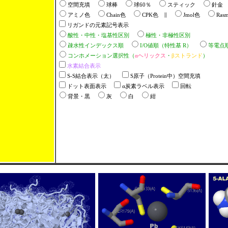
空間充填
球棒
球60％
スティック
針金
アミノ色
Chain色
CPK色 ∥
Jmol色
Ras
リガンドの元素記号表示
酸性・中性・塩基性区別
極性・非極性区別
疎水性インデックス順
I/O値順（特性基 R）
等電点
コンホメーション選択性（
αヘリックス
・
βストランド
）
水素結合表示
S-S結合表示（太）
S原子（Protein中）空間充填
ドット表面表示
α炭素ラベル表示
回転
背景・黒
灰
白
紺