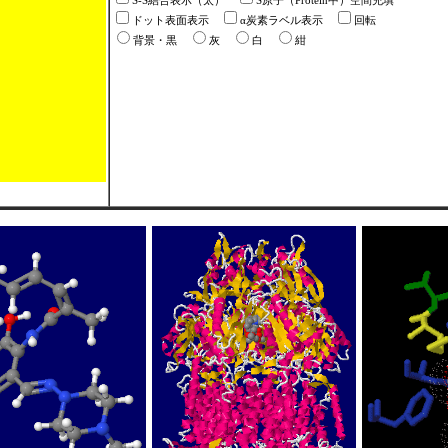
S-S結合表示（太）
S原子（Protein中）空間充填
ドット表面表示
α炭素ラベル表示
回転
背景・黒
灰
白
紺