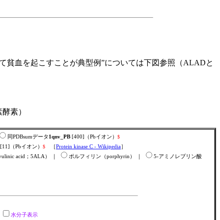
て貧血を起こすことが典型例”については下図参照（ALADと
水素酵素）
同PDBsumデータ
1qnv_PB
[400]（Pbイオン）
$
[11]（Pbイオン）
$
［
Protein kinase C - Wikipedia
］
ulinic acid；5ALA） ｜
ポルフィリン（porphyrin） ｜
5-アミノレブリン酸
択
水分子表示