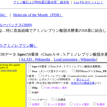
アミノ酸および特性基の親水性・疎水性
｜
Log Pをポケットに！
/04）
｜
Molecule of the Month（PDB）
ーバックス(2009)
…特に造血組織でアミノレブリン酸脱水酵素のSH基に結合し
5-アミノレブリン酸）
PDBデータ
1qnv
の8量体（Chain A×8；5-アミノレブリン酸脱
［
ALAD - Wikipedia
，
Lead poisoning - Wikipedia
］
ocking this applet.
1qnv
の8量体（Chain A×8；5-アミノレブリン酸脱水素酵素）
lets in
m
www.java.com
3twy
（タンパク質キナーゼC）
同PDBsumデータ
3twy_PB
※参考：
5-アミノレブリン酸（5-aminolevulinic acid；δ-aminolev
（5ALA）とポルフィリンの同時表示 →
別トピック
※参考（Pbを含む他のPDBデータ例；
生体分子の構成元素
より）
1b6g
CSB（Pb含む）選択
1v0d
*
バックボーン
二次構造
全選択
タンパク質選択
リガンド選択
Pb選