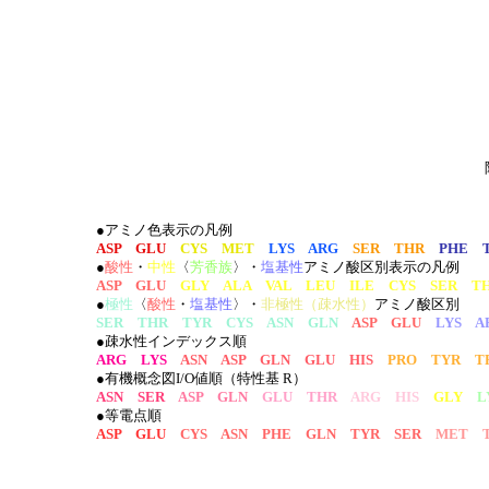
●アミノ色表示の凡例
ASP GLU
CYS MET
LYS ARG
SER THR
PHE 
●
酸性
・
中性
〈
芳香族
〉・
塩基性
アミノ酸区別表示の凡例
ASP GLU
GLY ALA VAL LEU ILE CYS SER T
●
極性
〈
酸性
・
塩基性
〉・
非極性（疎水性）
アミノ酸区別
SER THR TYR CYS ASN GLN
ASP GLU
LYS A
●疎水性インデックス順
ARG LYS
ASN ASP GLN GLU HIS
PRO TYR T
●有機概念図I/O値順（特性基 R）
ASN SER
ASP GLN
GLU THR
ARG HIS
GLY
L
●等電点順
ASP GLU
CYS ASN PHE GLN TYR SER
MET T