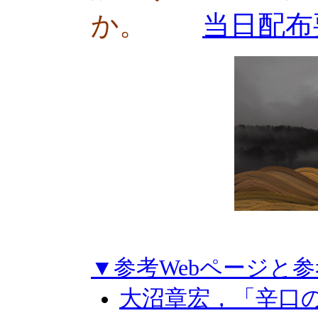
か。
当日配布
▼参考Webページと
大沼章宏，「辛口