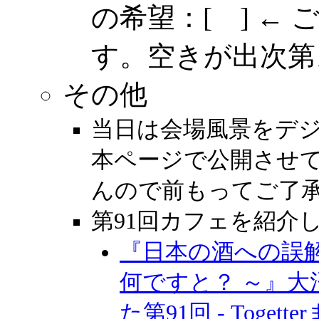
の希望：[ ] ←
す。空きが出次第
その他
当日は会場風景をデ
本ページで公開させ
んので前もってご了
第91回カフェを紹介
『日本の酒への誤
何ですと？ ～』大
た第91回 - Togett