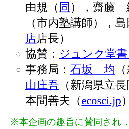
由規（
同
），齋藤 
（市内塾講師），島
店
店長）
協賛：
ジュンク堂書
事務局：
石坂 均
（
山庄吾
（新潟県立長
本間善夫（
ecosci.jp
※本企画の趣旨に賛同され