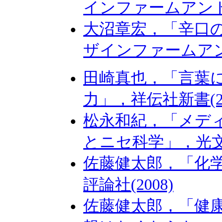
インファームアンドリ
大沼章宏，「辛口
ザインファームアンド
田崎真也，「言葉
力」，祥伝社新書(20
松永和紀，「メデ
とニセ科学」，光文社
佐藤健太郎，「化
評論社(2008)
佐藤健太郎，「健