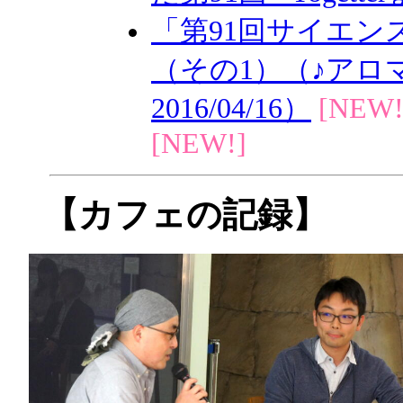
「第91回サイエ
（その1）（♪アロ
2016/04/16）
[NEW!
[NEW!]
【カフェの記録】