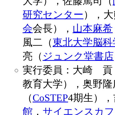
大学），佐藤篤司（
研究センター
），大
会
会長），
山本麻希
風二（
東北大学脳科
亮（
ジュンク堂書店
実行委員：大崎 貢
教育大学），奥野隆
（
CoSTEP
4期生）
館
，
サイエンスカフ