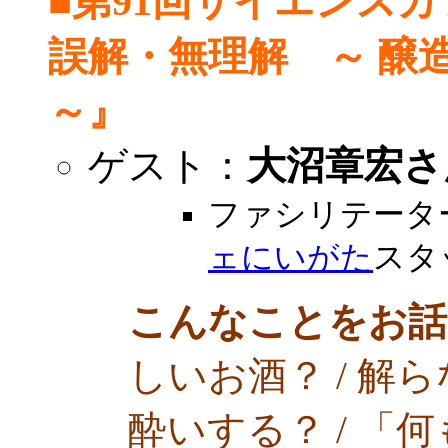
■第91回サイエンス
誤解・無理解 ～ 醸
～』
ゲスト：
大沼章宏さ
ファシリテータ
ェにいがた
スタ
こんなことをお話
しいお酒？ / 解ら
酔いする？ / 「