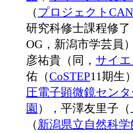
（
プロジェクトCAN
研究科修士課程修了
OG，新潟市学芸員
彦祐貴（同，
サイエ
佑（
CoSTEP
11期生
圧電子顕微鏡センタ
園
），平澤友里子（
（
新潟県立自然科学