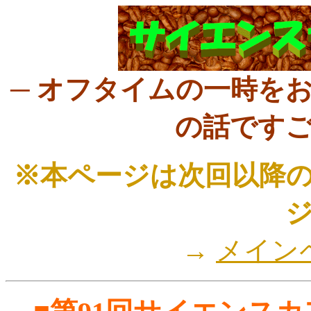
─ オフタイムの一時を
の話ですご
※本ページは次回以降
→
メイン