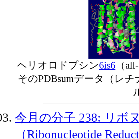
ヘリオロドプシン
6is6
（all-
そのPDBsumデータ（レチ
今月の分子 238: リ
（Ribonucleotide Red