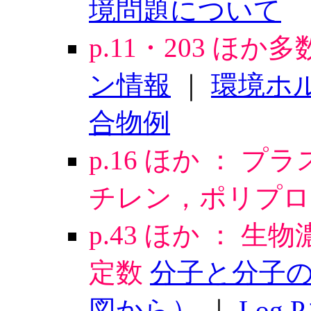
境問題について
p.11・203 ほか
ン情報
｜
環境ホ
合物例
p.16 ほか ： プ
チレン，ポリプロ
p.43 ほか ：
定数
分子と分子の
図から）
｜
Log