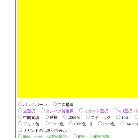
バックボーン
二次構造
全選択
タンパク質選択
リガンド選択
HB選択
（
空間充填
球棒
球60％
スティック
針金
アミノ色
Chain色
CPK色 ∥
Jmol色
Rasmo
リガンドの元素記号表示
酸性・中性・塩基性区別
極性・非極性区別