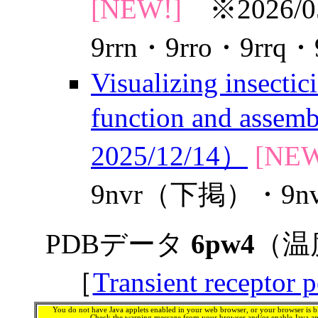
[NEW!]
※2026/0
9rrn・9rro・9rrq・
Visualizing insectic
function and asse
2025/12/14）
[NEW
9nvr（下掲）・9nv
PDBデータ
6pw4
（温
［
Transient receptor p
You do not have Java applets enabled in your web browser, or your browser is bl
Check the warning message from your browser and/or enable Java app