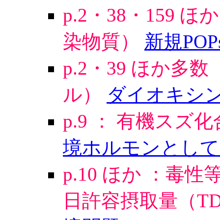
p.2・38・159 
染物質）
新規PO
p.2・39 ほか多
ル）
ダイオキシ
p.9 ： 有機スズ
境ホルモンとして
p.10 ほか ：毒性
日許容摂取量（TD