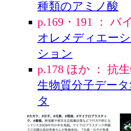
種類のアミノ酸
p.169・191 
オレメディエーシ
ション
p.178 ほか ： 
生物質分子データ
タ