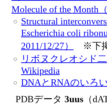
Molecule of the Mont
Structural interconver
Escherichia coli rib
2011/12/27）
※下
リボヌクレオシド二
Wikipedia
DNAとRNAのい
PDBデータ
3uus
（d