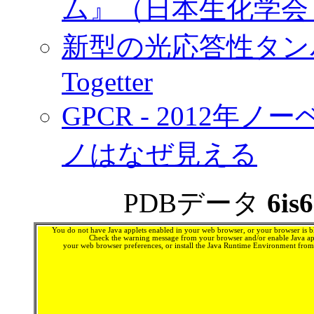
ム』（日本生化学会，20
新型の光応答性タン
Togetter
GPCR - 2012
ノはなぜ見える
PDBデータ
6is6
You do not have Java applets enabled in your web browser, or your browser is bl
Check the warning message from your browser and/or enable Java app
your web browser preferences, or install the Java Runtime Environment fro