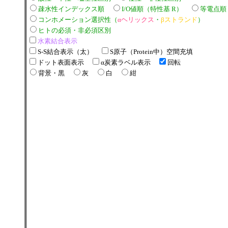
疎水性インデックス順
I/O値順（特性基 R）
等電点順
コンホメーション選択性（
αヘリックス
・
βストランド
）
ヒトの必須・非必須区別
水素結合表示
S-S結合表示（太）
S原子（Protein中）空間充填
ドット表面表示
α炭素ラベル表示
回転
背景・黒
灰
白
紺