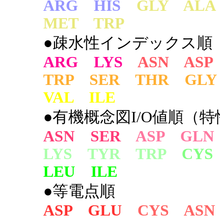
ARG HIS
GLY AL
MET TRP
●疎水性インデックス順
ARG LYS
ASN ASP
TRP SER THR GLY
VAL ILE
●有機概念図I/O値順（特
ASN SER
ASP GLN
LYS TYR TRP
CYS
LEU ILE
●等電点順
ASP GLU
CYS ASN