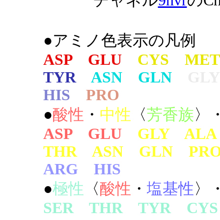
チャネル
9nvr
のCh
●アミノ色表示の凡例
ASP GLU
CYS MET
TYR
ASN GLN
GLY
HIS
PRO
●
酸性
・
中性
〈
芳香族
〉
ASP GLU
GLY AL
THR ASN GLN PR
ARG HIS
●
極性
〈
酸性
・
塩基性
〉
SER THR TYR CYS