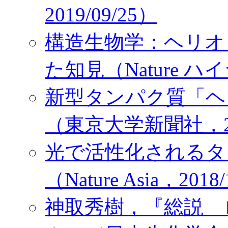
2019/09/25）
構造生物学：ヘリオ
た知見（Nature ハイ
新型タンパク質「ヘ
（東京大学新聞社，201
光で活性化されるタ
（Nature Asia，2018
神取秀樹，『総説 