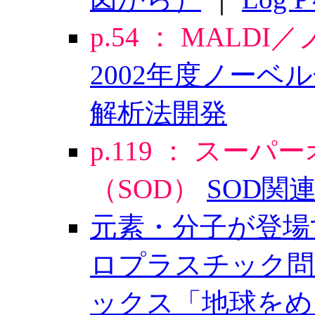
p.54 ： MALD
2002年度ノー
解析法開発
p.119 ： ス
（SOD）
SOD関連
元素・分子が登場
ロプラスチック問
ックス「地球をめ