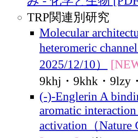
み - 化学と生物 [PDF
TRP関連別研究
Molecular architec
heteromeric chann
2025/12/10）
[NEW
9khj・9khk・9lz
(-)-Englerin A bin
aromatic interactio
activation（Natur