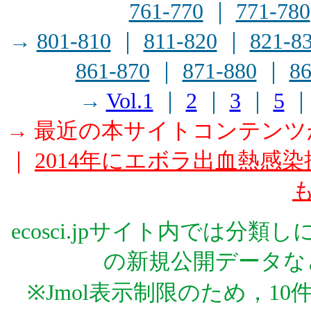
761-770
｜
771-780
→
801-810
｜
811-820
｜
821-8
861-870
｜
871-880
｜
86
→
Vol.1
｜
2
｜
3
｜
5
→ 最近の本サイトコンテン
｜
2014年にエボラ出血熱感染
ecosci.jpサイト内では分
の新規公開データな
※Jmol表示制限のため，1