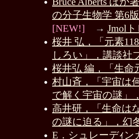
Bruce Alber
の分子生物学 第6版
[NEW!]
→
Jmol
桜井 弘，「元素1
しろい」，講談社ブル
桜井弘 編，「生命元
村山斉，「宇宙は
で解く宇宙の謎」，幻
高井研，「生命は
の謎に迫る」，幻冬舎
E．シュレーデｨン