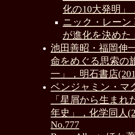
化の10大発明」，
ニック・レーン
が進化を決めた」
池田善昭・福岡伸
命をめぐる思索の
一」，明石書店(201
ベンジャミン・マク
「星屑から生まれた
年史」，化学同人(20
No.777