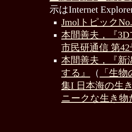
示はInternet Ex
JmolトピックNo.
本間善夫，『3
市民研通信 第42号
本間善夫，『新
する』
（
「生物
集I 日本海の
ニークな生き物