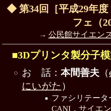
◆ 第34回［平成29年
フェ（201
→
公民館サイエン
■3Dプリンタ製分子
お 話：
本間善夫
（
にいがた
）
ファシリテータ
CANI
，
サイエ