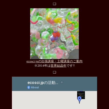
ecosci.jpの出張講座・土曜講座のご案内
※2014年は
世界結晶年
です!!