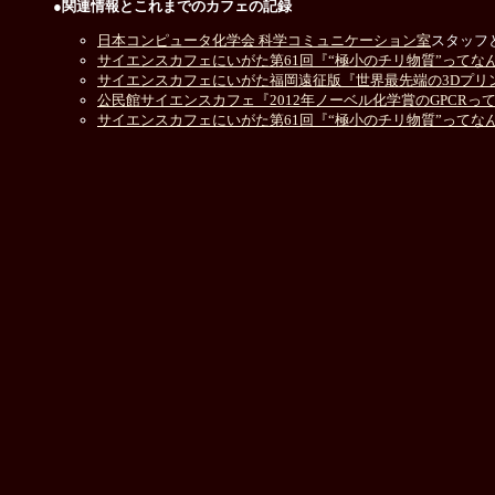
●関連情報とこれまでのカフェの記録
日本コンピュータ化学会 科学コミュニケーション室
スタッフ
サイエンスカフェにいがた第61回『“極小のチリ物質”ってなんだぁ!
サイエンスカフェにいがた福岡遠征版『世界最先端の3Dプリンタ
公民館サイエンスカフェ『2012年ノーベル化学賞のGPCRって？
サイエンスカフェにいがた第61回『“極小のチリ物質”ってなんだぁ!