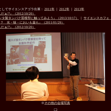
としてサイエンスアゴラ出展：
2011年
｜
2012年
｜
2013年
?』（2012/10/20）
製タンパク質模型に触ってみよう』（2013/10/17）
｜
サイエンスカフェ
 光・味・においも薬も』（2011/01/29）
?』（2012/10/20）
※
その他の会場写真