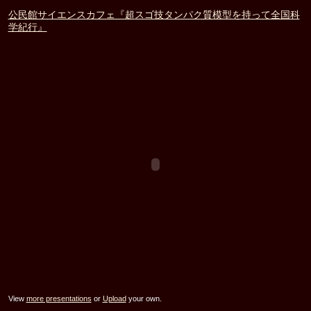
公民館サイエンスカフェ『超スゴ技タンパク質模型を持って全国科
学紀行』
View
more presentations
or
Upload
your own.