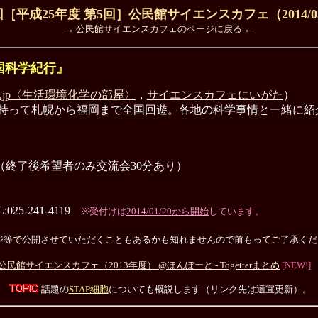
回［平成25年度 第5回］公民館サイエンスカフェ（2014/03
→
公民館サイエンスカフェのページに戻る
←
国科学紀行』
sci.jp〈生活環境化学の部屋〉
，
サイエンスカフェにいがた
）
を持って札幌から福岡まで全国回遊。各地の科学事情と一緒に紹
0分（終了後希望者のみ交流会30分あり）
-241-4119
※受付けは
2014/01/20から開始
しています。
ジ等で公開させていただくこともあるかも知れませんので前もってご了承くだ
サイエンスカフェ（2013年度） @ほんぽーと - Togetterまとめ
[NEW!]
話題の
STAP細胞
についても概説します（リンク先は適宜更新）。