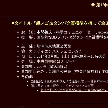
◆ 第19
■タイトル『超スゴ技タンパク質模型を持って全
お 話：
本間善夫
（科学コミュニケーター，
eco
概 要：画期的な3Dプリンタ製タンパク質模型
主 催：新潟市東地区公民館
協 力：
サイエンスカフェにいがた
期 日：2014年3月8日（土）13時30分～15時0
会 場：
中央図書館 ほんぽーと
参加費：200円（飲み物代）
参加申し込み：東地区公民館（中央区蒲原町）TEL:025
その他
当日は会場風景をデジカメで撮影して，一部を本ペー
第19回カフェを紹介してくださったブログ等
超スゴ技タンパク質模型を持って全国科学紀行/公民館