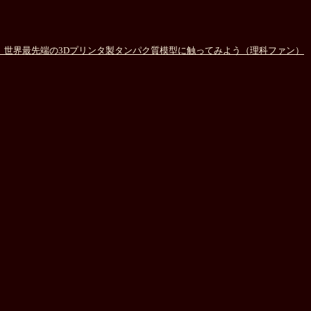
 世界最先端の3Dプリンタ製タンパク質模型に触ってみよう（理科ファン）