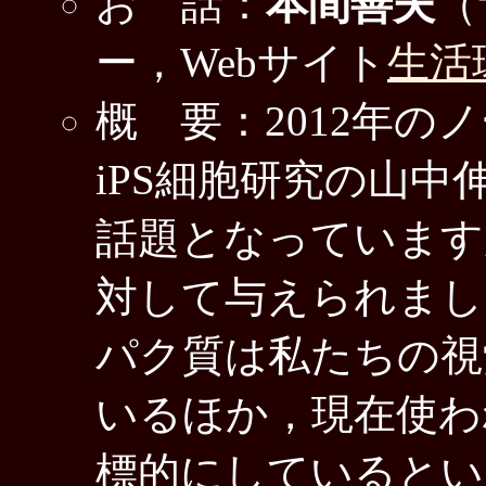
お 話：
本間善夫
（
ー，Webサイト
生活
概 要：2012年
iPS細胞研究の山
話題となっています
対して与えられまし
パク質は私たちの視
いるほか，現在使わ
標的にしているとい