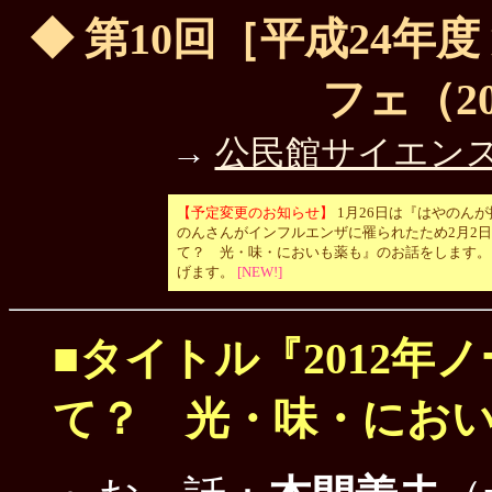
◆ 第10回［平成24年
フェ（201
→
公民館サイエン
【予定変更のお知らせ】
1月26日は『はやのん
のんさんがインフルエンザに罹られたため2月2日に
て？ 光・味・においも薬も』のお話をします。
げます。
[NEW!]
■タイトル『2012年
て？ 光・味・にお