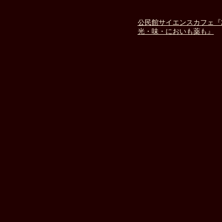
公民館サイエンスカフェ『
光・味・においも薬も』