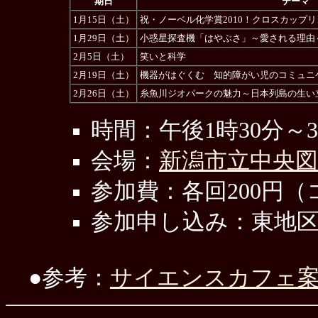
期日
テーマ
1月15日（土）
祝・ノーベル化学賞2010！クロスカッ
1月29日（土）
小惑星探査機「はやぶさ」～愛される理
2月5日（土）
笑いと科学
2月19日（土）
機器がはぐくむ 知的障がい児のコミュニ
2月26日（土）
糸魚川ジオパークの魅力～日本列島の生い
時間：午後1時30分～
会場：
新潟市立中央
参加費：各回200円
参加申し込み：東地区公民
●参考：
サイエンスカフェ案内（