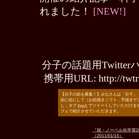
れました！
[NEW!]
分子の話題用Twitte
携帯用URL: http://twtr
【分子の絵を募集！】みなさんは「分子」
由に絵にして（お絵描きソフト，手描きデ
し，タグ
#molj
でツイートしていただけません
フェで紹介させていただきます。
『祝・ノーベル化学賞2
（2011/01/15）