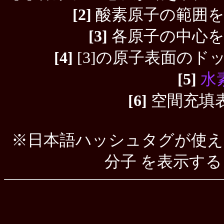
[2]
酸素原子の範囲を
[3]
各原子の中心を
[4]
[3]の原子表面の
[5]
水
[6]
空間充填表
※日本語ハッシュタグが使えるよ
分子 を表示す