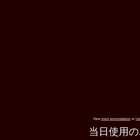
View
more presentations
or
Up
当日使用の