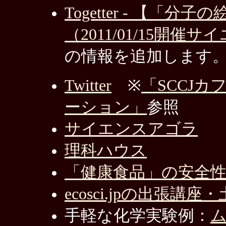
Togetter - 【「
（2011/01/15開催
の情報を追加します
Twitter
※
「SCCJカ
ーション」
参照
サイエンスアゴラ
理科ハウス
「健康食品」の安全
ecosci.jpの出張講
手軽な化学実験例：
ム