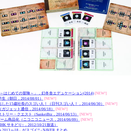
～はじめての冒険～」，幻冬舎エデュケーション(2014)
[NEW!]
朝日，2014/08/01）
[NEW!]
た15歳社長のスゴい人！（日刊スゴい人！，2014/06/30）
[NEW!]
ェット通信，2014/06/18）
[NEW!]
クエスト（SankeiBiz，2014/06/13）
[NEW!]
ム商品化（ニコニコニュース，2014/06/09）
[NEW!]
サキどり↑，2012/10/21放送）
13 u-18」がスゴイ!! - NAVER まとめ