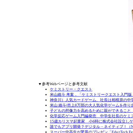
▼参考Webページと参考文献
ケミストリー・クエスト
米山維斗 考案，「ケミストリークエスト入門版 
神奈川）人気カードゲーム、社長は相模原の中学生（
米山 維斗|売上8万部の大人気化学ゲームを作り出し
子どもの想像力を高めるために親ができること（ガジ
化学反応ゲーム入門編発売 中学生社長のケミストリー・
15歳カリスマ起業家 小6時に株式会社設立しゲー
誰でもアプリ開発？デジタル・ネイティブ！（NHK 
スーパー中高生が驚異のプレゼン「Edu×Tech Fes 20