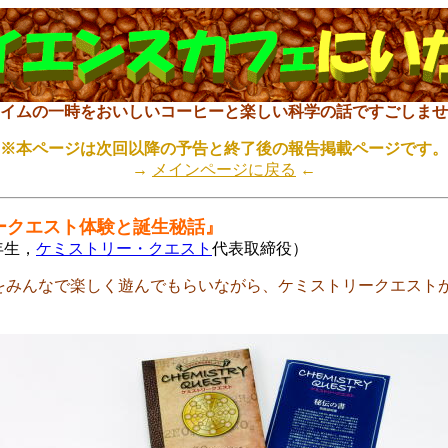
タイムの一時をおいしいコーヒーと楽しい科学の話ですごしませ
※本ページは次回以降の予告と終了後の報告掲載ページです。
→
メインページに戻る
←
ークエスト体験と誕生秘話』
年生，
ケミストリー・クエスト
代表取締役）
みんなで楽しく遊んでもらいながら、ケミストリークエストが