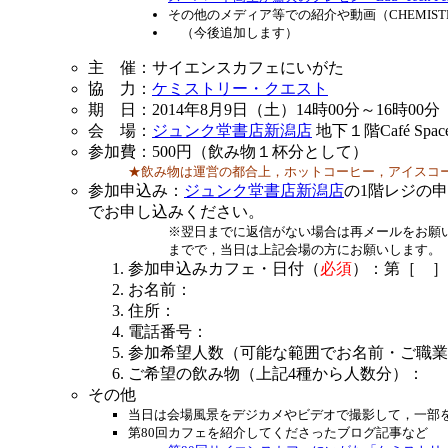
その他のメディア等での紹介や動画（CHEMISTR
（今後追加します）
主 催：サイエンスカフェにいがた
協 力：
ケミストリー・クエスト
期 日：2014年8月9日（土）14時00分～16時00
会 場：
ジュンク堂書店新潟店
地下１階Café Spac
参加費：500円（飲み物１杯分として）
★飲み物は運営の都合上，ホットコーヒー，アイスコ
参加申込み：
ジュンク堂書店新潟店
の1階レジの申
でお申し込みください。
※翌日までに返信がない場合は再メールをお願
までで，当日は上記会場の方にお願いします。
参加申込みカフェ・日付（
必須
）：第［ ］
お名前：
住所：
電話番号：
参加希望人数（可能な範囲でお名前・ご職業
ご希望の飲み物（上記4種から人数分）：
その他
当日は会場風景をデジカメやビデオで撮影して，一部
第80回カフェを紹介してくださったブログ記事など