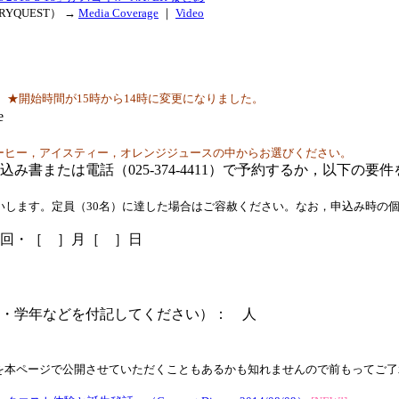
YQUEST） →
Media Coverage
｜
Video
分
★開始時間が15時から14時に変更になりました。
e
ーヒー，アイスティー，オレンジジュースの中からお選びください。
込み書または電話（025-374-4411）で予約するか，以下の
いします。定員（30名）に達した場合はご容赦ください。なお，申込み時の
回・［ ］月［ ］日
・学年などを付記してください）： 人
を本ページで公開させていただくこともあるかも知れませんので前もってご了