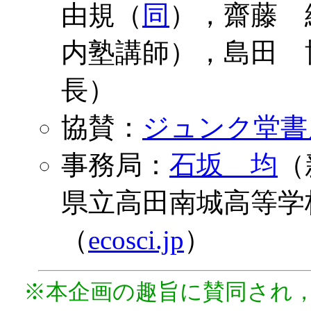
由規（
同
），齋藤 
内塾講師），島田 
長）
協賛：
ジュンク堂書
事務局：
石坂 均
（
県立高田南城高等学
（
ecosci.jp
）
※本企画の趣旨に賛同され