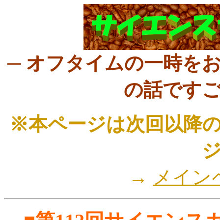
─ オフタイムの一時を
の話ですご
※本ページは次回以降
→
メイン