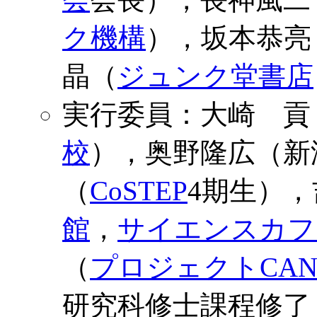
ク機構
），坂本恭亮
晶（
ジュンク堂書店
実行委員：大崎 貢
校
），奥野隆広（新
（
CoSTEP
4期生）
館
，
サイエンスカフ
（
プロジェクトCAN
研究科修士課程修了