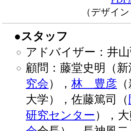
（デザイン
●スタッフ
アドバイザー：井山
顧問：藤堂史明（新
究会
），
林 豊彦
（
大学），佐藤篤司（
研究センター
），大
会
会長），長神風二