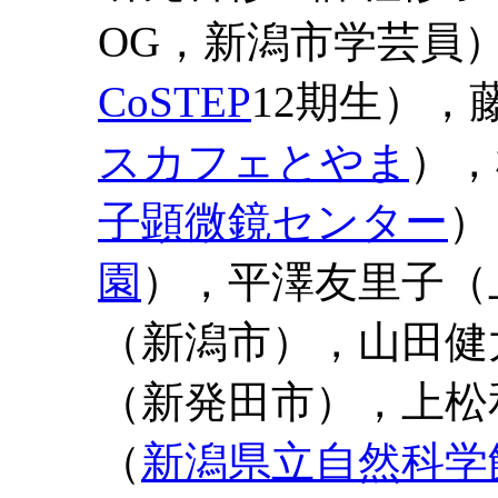
OG，新潟市学芸員
CoSTEP
12期生），
スカフェとやま
），
子顕微鏡センター
）
園
），平澤友里子（
（新潟市），山田健
（新発田市），上松
（
新潟県立自然科学