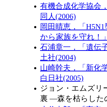
有機合成化学協会
同人(2006)
岡田晴恵，「H5N
から家族を守れ！」，
石浦章一，「遺伝
土社(2004)
山崎幹夫，「新化
白日社(2005)
ジョン・エムズリ
裏 ―森を枯らしたの