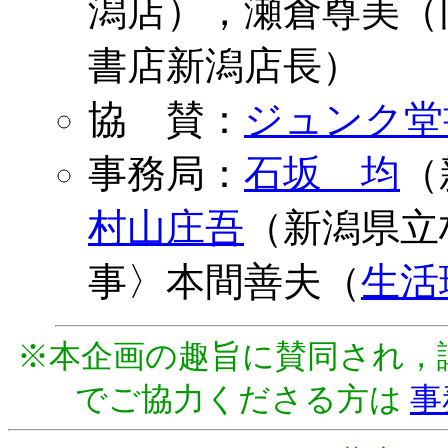
潟店），瀬倉尊美（
書店新潟店長）
協 賛：
ジュンク堂
事務局：
石坂 均
（
村山庄吾
（新潟県立
事〉本間善夫（
生活
※本企画の趣旨に賛同され，
でご協力くださる方は
事