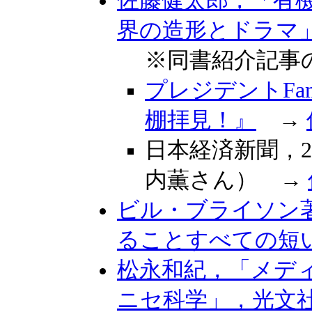
佐藤健太郎，「有
界の造形とドラマ」，
※同書紹介記事
プレジデントFam
棚拝見！』
→
日本経済新聞，20
内薫さん） →
ビル・ブライソン
ることすべての短い歴
松永和紀，「メデ
ニセ科学」，光文社新