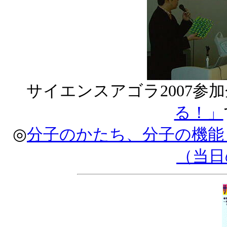
サイエンスアゴラ2007参
る！」
◎
分子のかたち、分子の機能
（当日