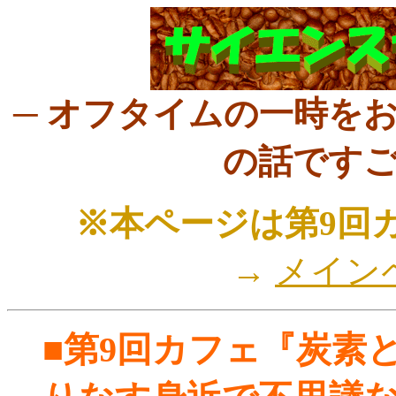
─ オフタイムの一時を
の話ですご
※本ページは第9回
→
メイン
■第9回カフェ『炭素