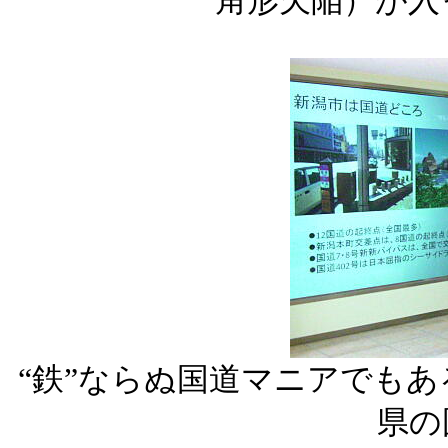
角形欠陥）が入
“鉄”ならぬ国道マニアでも
県の