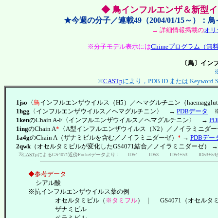
◆ 鳥インフルエンザ＆新型イ
★今週の分子／連載49（2004/01/15～
→ 詳細情報掲載の
オリ
※分子モデル表示には
Chimeプログラム（
〔鳥〕インフ
※
CASTp
により，PDB ID または Keywor
1jso
〈
鳥
インフルエンザウイルス（H5）／ヘマグルチニン（haemagglut
1hgg
〈インフルエンザウイルス／ヘマグルチニン〉 →
PDBデータ
※
1ken
のChain A-F〈インフルエンザウイルス／ヘマグルチニン〉 →
P
1ing
のChain A
*
〈A型インフルエンザウイルス（N2）／ノイラミニダーゼ（ne
1a4g
のChain A（ザナミビルを含む／ノイラミニダーゼ）
*
→
PDBデー
2qwk
（オセルタミビルが変化したGS4071結合／ノイラミニダーゼ） 
※
CASTp
によるGS4071近傍Pocketデータより：
ID54
ID53
ID54+53
ID53+
◆参考データ
シアル酸
※抗インフルエンザウイルス薬の例
オセルタミビル（
※タミフル
） ｜
GS4071（オセル
ザナミビル
ペラミビル