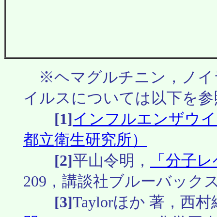
※ヘマグルチニン，ノイ
イルスについては以下を参
[1]
インフルエンザウイ
都立衛生研究所）
[2]
平山令明，
「分子レ
209，講談社ブルーバックス(1
[3]
Taylorほか 著，