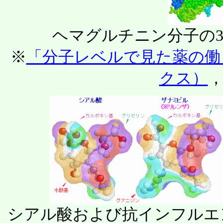
ヘマグルチニン分子の
※
「分子レベルで見た薬の働
クス）
，
シアル酸および抗インフルエ