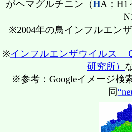
がヘマグルチニン（
H
A；H
N
※2004年の鳥インフルエンザ
※
インフルエンザウイルス 
研究所）
※参考：Googleイメージ検
同
“ne