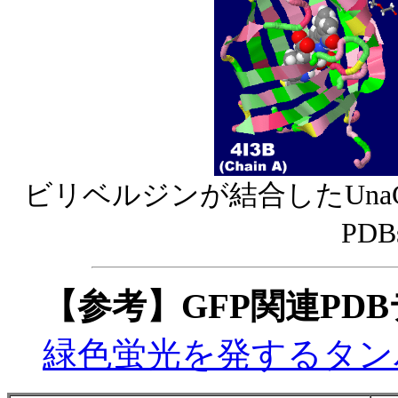
ビリベルジンが結合したUna
PD
【参考】GFP関連PD
緑色蛍光を発するタン