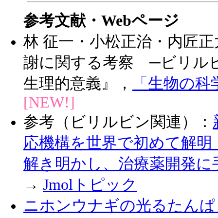
参考文献・Webページ
林 征一・小松正治・内匠
謝に関する考察 ─ビリルビ
生理的意義』，
「生物の科
[NEW!]
参考（ビリルビン関連）：
応機構を世界で初めて解明 
解き明かし、治療薬開発に手掛かり-
→
Jmolトピック
ニホンウナギの光るたんぱく