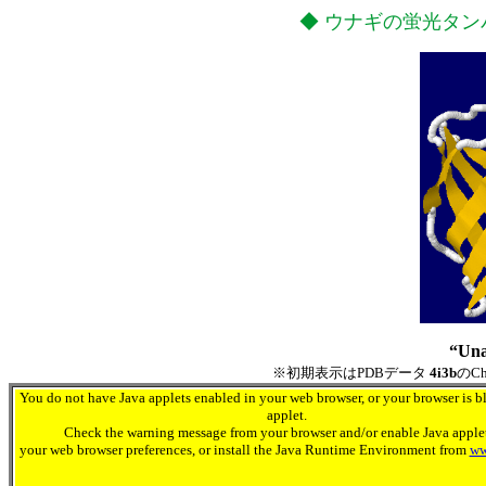
◆ ウナギの蛍光タンパ
“U
※初期表示はPDBデータ
4i3b
のC
You do not have Java applets enabled in your web browser, or your browser is b
applet.
Check the warning message from your browser and/or enable Java applet
your web browser preferences, or install the Java Runtime Environment from
ww