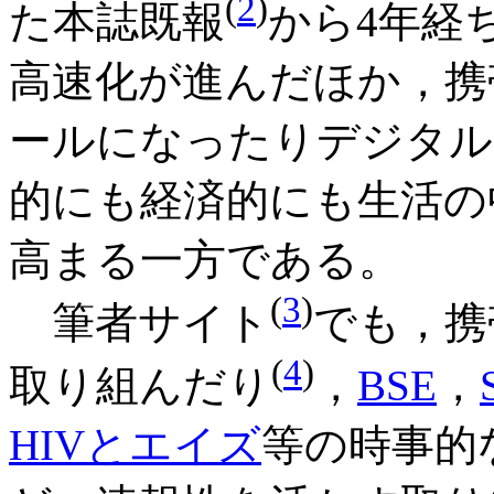
(
2
)
た本誌既報
から4年経
高速化が進んだほか，携
ールになったりデジタル
的にも経済的にも生活の
高まる一方である。
(
3
)
筆者サイト
でも，携
(
4
)
取り組んだり
，
BSE
，
HIVとエイズ
等の時事的