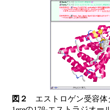
図２
エストロゲン受容体タ
1ereの17β-エストラジ