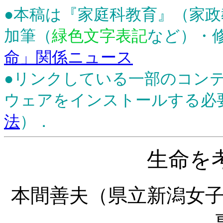
●本稿は『家庭科教育』（家政教
加筆（
緑色文字表記
など）・
命」関係ニュース
●リンクしている一部のコン
ウェアをインストールする必
法
）．
生命を
本間善夫（県立新潟女