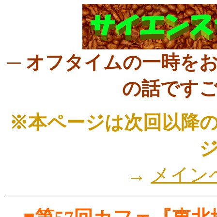
─ オフタイムの一時を
の話ですご
※本ページは次回以降
→
メイン