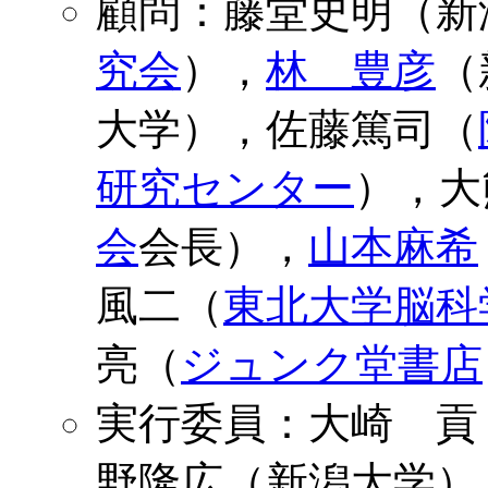
顧問：藤堂史明（新
究会
），
林 豊彦
（
大学），佐藤篤司（
研究センター
），大
会
会長），
山本麻希
風二（
東北大学脳科
亮（
ジュンク堂書店
実行委員：大崎 貢
野隆広（新潟大学）