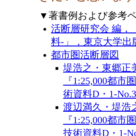
▼著書例および参考
活断層研究会 編，
料-」，東京大学出版会
都市圏活断層図
堤浩之・東郷正
『1:25,00
術資料D・1-No.388
渡辺満久・堤浩
『1:25,00
技術資料D・1-No.3