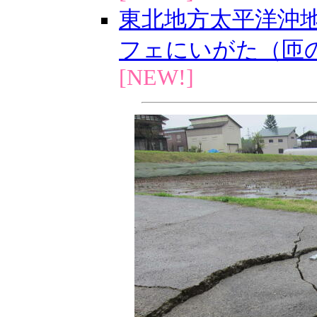
東北地方太平洋沖
フェにいがた（匝の自
[NEW!]