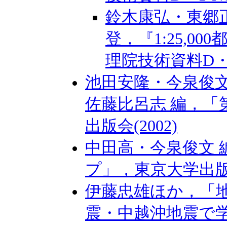
鈴木康弘・東郷
登，『1:25,
理院技術資料D・1-N
池田安隆・今泉俊
佐藤比呂志 編，
出版会(2002)
中田高・今泉俊文
プ」，東京大学出版会(
伊藤忠雄ほか，「
震・中越沖地震で