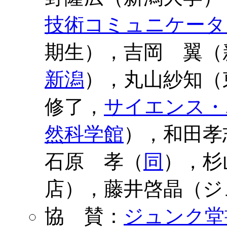
技術コミュニケーター
期生），吉岡 翼（
新潟
），丸山紗知（
修了，
サイエンス・
然科学館
），和田孝
石原 孝（
同
），杉
店），藤井啓晶（ジ
協 賛：
ジュンク堂