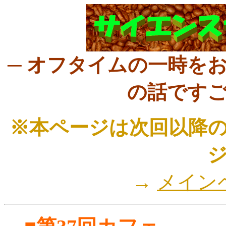
─ オフタイムの一時を
の話ですご
※本ページは次回以降
→
メイン