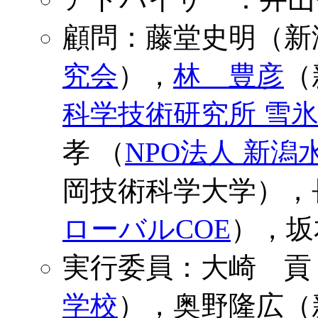
顧問：藤堂史明（新
究会
），
林 豊彦
（
科学技術研究所 雪
孝 （
NPO法人 新潟
岡技術科学大学），
ローバルCOE
），坂
実行委員：大崎 貢
学校
），奥野隆広（