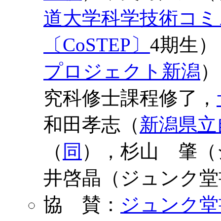
道大学科学技術コミ
〔CoSTEP〕
4期生
プロジェクト新潟
）
究科修士課程修了，
和田孝志（
新潟県立
（
同
），杉山 肇（
井啓晶（ジュンク堂
協 賛：
ジュンク堂