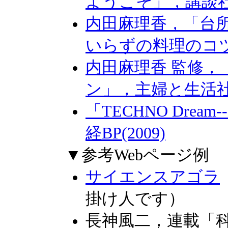
ようこそ」，講談社(2
内田麻理香，「台
いらずの料理のコツ」
内田麻理香 監修
ン」，主婦と生活社(2
「TECHNO Dre
経BP(2009)
▼参考Webページ例
サイエンスアゴラ
掛け人です）
長神風二，連載「科