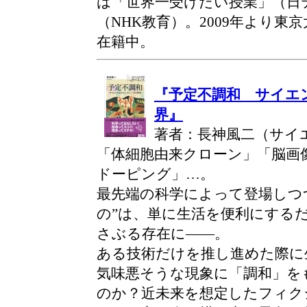
は「世界一受けたい授業」（日
（NHK教育）。2009年より
在籍中。
『予定不調和 サイエ
界』
著者：長神風二（サイ
「体細胞由来クローン」「脳画
ドーピング」…。
最先端の科学によって登場しつ
の”は、単に生活を便利にする
さぶる存在に——。
ある技術だけを推し進めた際に
気味悪そうな現象に「調和」を
のか？近未来を想定したフィク