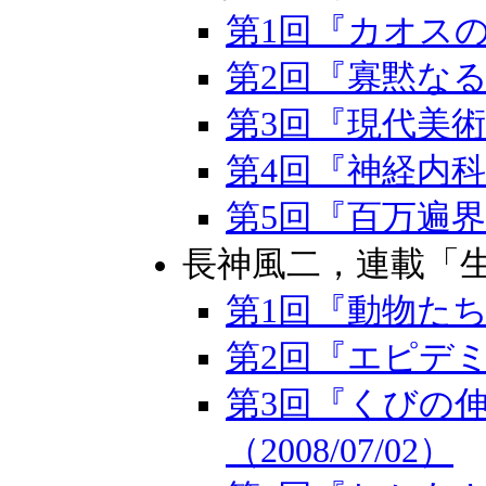
第1回『カオスの紡
第2回『寡黙なる巨人
第3回『現代美術と
第4回『神経内科医
第5回『百万遍界隈』
長神風二，連載「生
第1回『動物たちの
第2回『エピデミック
第3回『くびの
（2008/07/02）