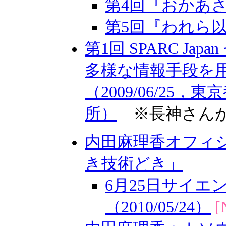
第4回『おかあさん
第5回『われら以外
第1回 SPARC Ja
多様な情報手段を
（2009/06/2
所）
※長神さん
内田麻理香オフィ
き技術どき」
6月25日サイ
（2010/05/24）
[