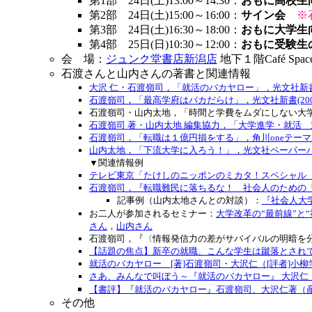
第1部 24日(土)13:00～14:30：
おもに高校生
第2部 24日(土)15:00～16:00：
サイン会
※
第3部 24日(土)16:30～18:00：
おもに大学生
第4部 25日(日)10:30～12:00：
おもに受験生
会 場：
ジュンク堂書店新潟店
地下１階Café Spac
石渡さんと山内さんの著書と関連情報
大沢 仁・石渡嶺司，「就活のバカヤロー」，光文社新書(2
石渡嶺司，「最高学府はバカだらけ」，光文社新書(200
石渡嶺司・山内太地，「時間と学費をムダにしない大学選
石渡嶺司 著・山内太地 編集協力，「大学進学・就活 進路
石渡嶺司，「転職は１億円損をする」，角川oneテーマ21(
山内太地，「下流大学に入ろう！」，光文社ペーパーバック
▼関連情報例
テレビ東京「たけしのニッポンのミカタ！スペシャル ～七
石渡嶺司，『転職難民に落ちるな！ 社会人のための「使える
記事例（山内太地さんとの対談）：
『社会人大学
お二人が参加されるセミナー：
大学改革の“最前線”と“
さん
，
山内さん
石渡嶺司，『〈情報発信力の差がサバイバルの明暗を分
【話題の焦点】新卒の就職、こんな学生は蹴落とされて当
就活のバカヤロー [著]石渡嶺司・大沢仁（[評者]小柳学）
さあ、みんなで叫ぼう～『就活のバカヤロー』 大沢仁・石
【書評】『就活のバカヤロー』石渡嶺司、大沢仁著（産経，2
その他