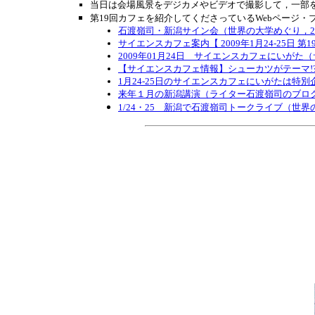
当日は会場風景をデジカメやビデオで撮影して，一部
第19回カフェを紹介してくださっているWebページ・
石渡嶺司・新潟サイン会（世界の大学めぐり，2009
サイエンスカフェ案内【 2009年1月24-25日 
2009年01月24日 サイエンスカフェにいが
【サイエンスカフェ情報】シューカツがテーマ!? 第19回
1月24-25日のサイエンスカフェにいがたは特別企
来年１月の新潟講演（ライター石渡嶺司のブログ，20
1/24・25 新潟で石渡嶺司トークライブ（世界の大