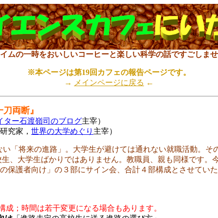
タイムの一時をおいしいコーヒーと楽しい科学の話ですごしませ
※本ページは第19回カフェの報告ページです。
→
メインページに戻る
←
一刀両断』
イター石渡嶺司のブログ
主宰）
研究家，
世界の大学めぐり
主宰）
ない「将来の進路」。大学生が避けては通れない就職活動。そ
校生、大学生ばかりではありません。教職員、親も同様です。
の保護者向け」の３部にサイン会、合計４部構成とさせていた
部構成；時間は若干変更になる場合もあります。