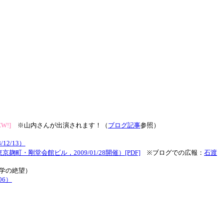
EW!]
※山内さんが出演されます！（
ブログ記事
参照）
2/13）
・剛堂会館ビル，2009/01/28開催）[PDF]
※ブログでの広報：
石渡
大学の絶望）
6）