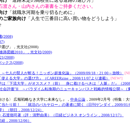
向け
「進路未定の高校生に送る進路の選び方」
石渡さん・山内さんの著書をご持参ください。
向け
「就職氷河期を乗り切るために」
のご家族向け
「人生で三番目に高い買い物をどうしよう」
e
008)
7)
び」，光文社(2008)
図鑑2010」，光文社(2009)
2008)
ス(2008)
人の賢人が斬る！ニッポン超進化論」（2009/09/18・21:00～放映）
[N
大学」の選び方』（CAREERzine，2008/11/07より連載）
[NEW!]
は「下流大学」がオススメ？（前） 身に着けるべきは「人脈」だ』（2008/1
社会評価”II ～パラダイム転換期のニューキャンパスと戦略的情報公開～（東京麹町
ける〉 広報戦略なき大学に未来なし』，
中央公論
，2009年2月号（特集：
たり前！ 「就活のバカヤロー」の著者に聞く（日刊ゲンダイ，2009/01/0
（朝日，2008/12/24）
渡嶺司著（評：清野由美）（日経ビジネス オンライン，2008/12/17）
008/12/06）