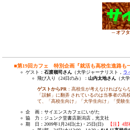
─ オフ
■第19回カフェ 特別企画『就活も高校生進路も
ゲスト：
石渡嶺司さん
（大学ジャーナリスト，
ラ
飛び入り（24日のみ）：
山内太地さん
（大学
ゲストからPR
：高校生が考えなければなら
「誤解」に翻弄 されているのは当事者の高
て、「高校生向け」「大学生向け」「受験生
企 画：サイエンスカフェにいがた
協 力：ジュンク堂書店新潟店，光文社
期 日：2009年1月24日(土)・25日(日)
【注】4