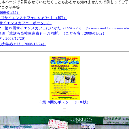
を本ページで公開させていただくこともあるかも知れませんので前もってご了
ブログ記事等
/01/25）
第19回サイエンスカフェにいがた 】（JST）
た（サイエンスカフェ・ポータル）
サイエンスカフェにいがた（1/24～25）（Science and Communicati
画『就活も高校生進路も一刀両断』（こども省，2009/01/02）
08/12/26）
学めぐり，2008/12/24）
※第19回のポスター（PDF版）