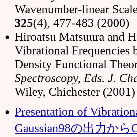
Wavenumber-linear Scale
325
(4), 477-483 (2000)
Hiroatsu Matsuura and Hi
Vibrational Frequencies 
Density Functional Theo
Spectroscopy, Eds. J. Cha
Wiley, Chichester (2001)
Presentation of Vibratio
Gaussian98の出力