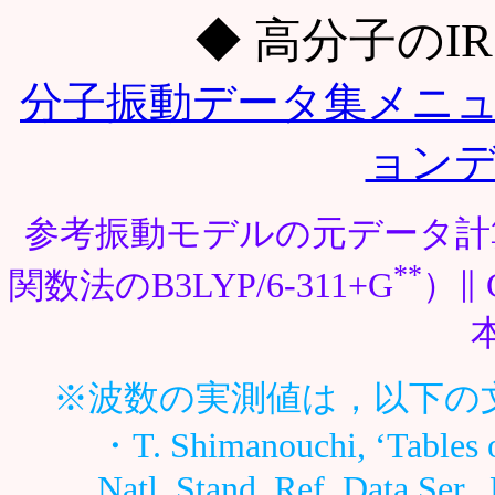
◆ 高分子のI
分子振動データ集メニ
ョン
参考振動モデルの元データ計
**
関数法のB3LYP/6-311+G
）∥
※波数の実測値は，以下の
・T. Shimanouchi, ‘Tables o
Natl. Stand. Ref. Data Ser.,