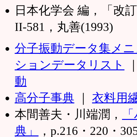
日本化学会 編，「改訂
II-581，丸善(1993)
分子振動データ集メニ
ションデータリスト
動
高分子事典
｜
衣料用
本間善夫・川端潤，
「
典」
，p.216・220