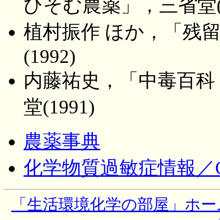
ひそむ農薬」，三省堂(1
植村振作 ほか，「残
(1992)
内藤祐史，「中毒百科
堂(1991)
農薬事典
化学物質過敏症情報／C
「生活環境化学の部屋」ホー