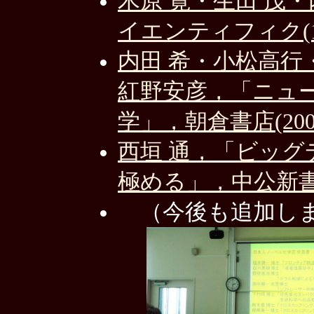
木原 寛・生田 茂
イエンティフィク(19
内田 希・小松高行
紅野安彦，「ニュ
学」，朝倉書店(200
西垣 通，「ビッ
極める」，中公新書(2
（今後も追加し