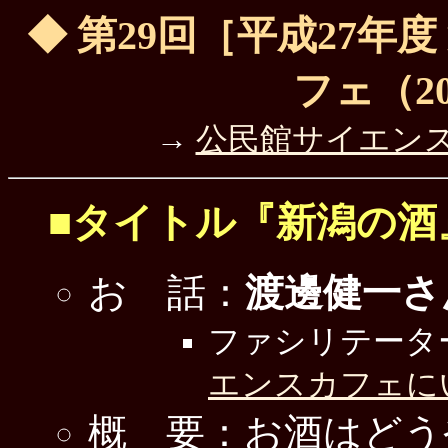
◆ 第29回［平成27年
フェ（201
→
公民館サイエン
■タイトル『新潟の酒
お 話：
渡邊健一さ
ファシリテータ
エンスカフェに
概 要：お酒はどう