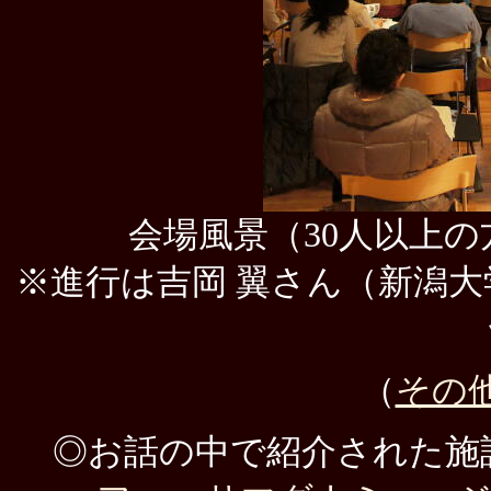
会場風景（30人以上
※進行は吉岡 翼さん（新潟
（
その
◎お話の中で紹介された施