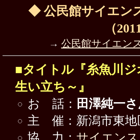
◆ 公民館サイエン
（2011
→
公民館サイエン
■タイトル『糸魚川ジ
生い立ち～』
お 話：
田澤純一さ
主 催：新潟市東地
協 力：
サイエンス