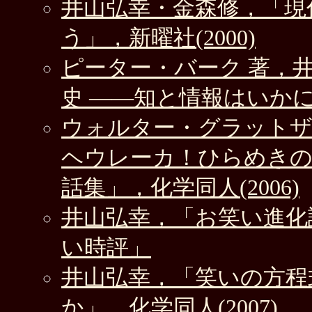
井山弘幸・金森修，「現
う」，新曜社(2000)
ピーター・バーク 著，
史 ――知と情報はいかに
ウォルター・グラットザ
ヘウレーカ！ひらめきの
話集」，化学同人(2006)
井山弘幸，「お笑い進化論」
い時評」
井山弘幸，「笑いの方程
か」，化学同人(2007)