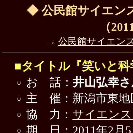
◆ 公民館サイエン
（2011
→
公民館サイエン
■タイトル『笑いと科
お 話：
井山弘幸さ
主 催：新潟市東地
協 力：
サイエンス
期 日：2011年2月5