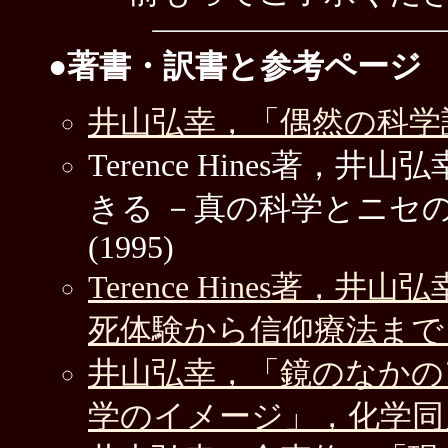
●著書・訳書と参考ページ
井山弘幸，「偶然の科学誌
Terence Hines著
きる －真の科学とニセ
(1995)
Terence Hines著，
死体験から信仰療法まで－
井山弘幸，「鏡のなかの
学のイメージ」，化学同人(