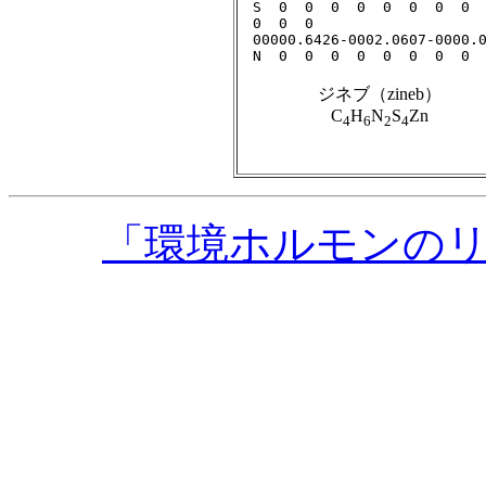
ジネブ（zineb）
C
H
N
S
Zn
4
6
2
4
「環境ホルモンの