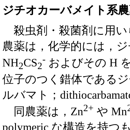
ジチオカーバメイト系農
殺虫剤・殺菌剤に用い
農薬は，化学的には，ジ
-
NH
CS
およびその H
2
2
位子のつく錯体であるジ
ルバマト；dithiocarb
2+
同農薬は，Zn
や Mn
polymeric な構造