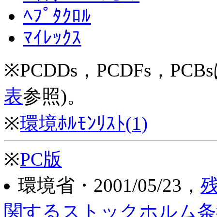
ﾍﾌﾟﾀｸﾛﾙ
ﾏｲﾚｯｸｽ
※PCDDs，PCDFs，PCB
表
参照)。
※
環境ﾎﾙﾓﾝﾘｽﾄ(1)
※
PC版
環境省・2001/05/23，
関するストックホルム条