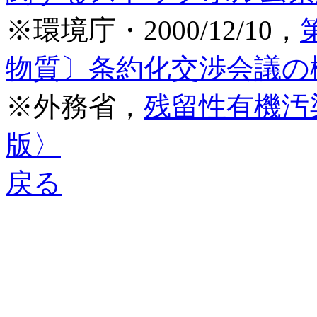
※環境庁・2000/12/10，
物質〕条約化交渉会議の
※外務省，
残留性有機汚染
版〉
戻る